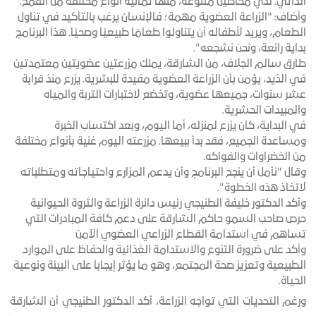
الذاتي. لديّ محاصيل متنوعة، منها ثمانية أنواع مختلفة من القمح
.
وأضاف: "الزراعة العضوية مهمة؛ فالإنسان يرغب بالتأكيد في تناول
الطعام، ويريد لأطفاله أن يتناولوا طعامًا طبيعيًا وصحيًا. هذا البرنامج
بداية رائعة، ونحن نشجعه
".
طارق سالم الجلاف، من الشارقة، يملك مزرعتين عضويتين معتمدتين
في الذيد، يؤمن بأن الزراعة العضوية مفيدة للبشرية. يزرع منذ قرابة
عشر سنوات، جميعها عضوية، وتخضع لاختبارات التربة والمياه
والمبيدات الحشرية
.
في البداية، كان يزرع لمنزله، أما اليوم، وبعد اكتساب الخبرة
ومساعدة الجميع، فقد بدأ ببيعها. مزرعته اليوم غنية بأنواع مختلفة
من الخضراوات والفواكه
.
وقال "نأمل أن ينجح البرنامج وأن يدعم المزارع واحتياجاته ومتطلباته
لاتخاذ هذه الخطوة
".
وأكد الدكتور خليفة الطنيجي رئيس دائرة الزراعة والثروة الحيوانية
حرص صاحب السمو حاكم الشارقة على دعم كافة المبادرات التي
تساهم في استدامة القطاع الزراعي العضوي الآمن
وأكد على ضرورة التنوع والاستدامة الغذائية والحفاظ على الموارد
الطبيعية وتعزيز صحة المجتمع، وهو ما يؤثر إيجابا على البيئة ونوعية
الحياة
.
ورغم التحديات التي تواجه الزراعة، أكد الدكتور الطنيجي أن الشارقة