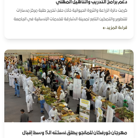
دعم برامج التدريب والتأهيل المهني
كرمت دائرة الزراعة والثروة الحيوانية خلال حفل تخريج طلبة مركز مسارات
للتطوير والتمكين التابع لمدينة الشارقة للخدمات الإنسانية في الجامعة
قراءة المزيد
القاسمية، وذلك تقديراً لدورها كشريك داعم في برامج التدريب والتأهيل
المهني للطلبة، وإسهاماتها في دعم المبادرات الهادفة إلى تمكين
الأشخاص ذوي الإعاقة.
مهرجان خورفكان للمانجو يطلق نسخته الـ5 وسط إقبال