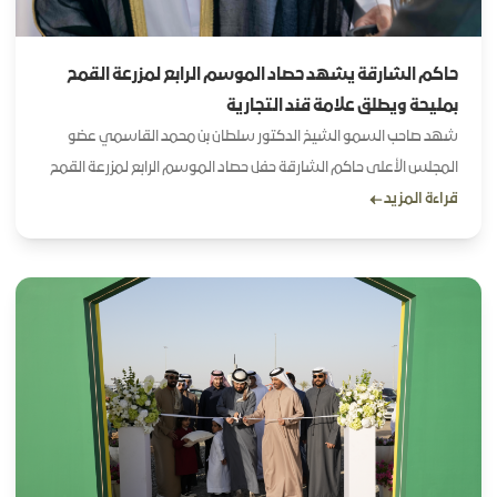
حاكم الشارقة يشهد حصاد الموسم الرابع لمزرعة القمح
بمليحة ويطلق علامة قند التجارية
شهد صاحب السمو الشيخ الدكتور سلطان بن محمد القاسمي عضو
المجلس الأعلى حاكم الشارقة حفل حصاد الموسم الرابع لمزرعة القمح
قراءة المزيد
سبع سنابل كما أطلق سموه شكولاتة قند الفاخرة ومنصة مزرعتي
الرقمية المتكاملة التي تقدم خدمات دائرة الزراعة والثروة الحيوانية في
إمارة الشارقة لتمكين المزارعين ومربي الثروة الحيوانية وذلك في منطقة
مليحة وألقى صاحب السمو حاكم الشارقة كلمة خلال حفل الحصاد
استهلها بالآية الكريمة وترى الجبال تحسبها جامدة وهي تمر مر
السحاب صنع الله الذي أتقن كل شيء إنه خبير بما تفعلون النمل 88
مؤكدا سموه أن صنع الله تعالى هو الأكمل والأحسن ومحذرا من التلاعب
بخلق الله أو تغييره