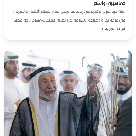
جماهيري واسع
أعلن عبد العزيز الشامسي مساعد المدير العام لقطاع الاتصال والأعمال
في غرفة تجارة وصناعة الشارقة، عن انطلاق فعاليات مهرجان خورفكان
قراءة المزيد
للمانجو بنسخته الخامسة، في مركز إكسبو خورفكان لمدة 3 أيام،
بمشاركة عدد كبير من المزارعين والجهات المتخصصة، بهدف دعم
المنتجات الزراعية المحلية والتعريف بأفضل الممارسات والحلول الحديثة
في تطوير إنتاج المانجو.