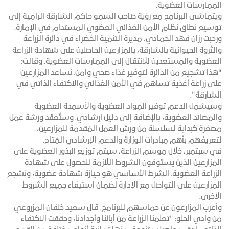
الممارسات العضوية
.
ويتماشى البرنامج مع رؤية صاحب السمو حاكم الشارقة الرامية إلى
توسيع نطاق نظام الأمن الغذائي العضوي المستدام في الإمارة
.
ورحبت رزان فهد الحمادي، مديرة التنمية الخضراء في دائرة الزراعة
والثروة الحيوانية بالشارقة، بالمزارعين الحاصلين على شهادة الزراعة
العضوية والمستعدين للانتقال إلى الممارسات العضوية. وقالت:
"هذا تشجيع من الدائرة لتوفير غذاء صحي وآمن. نساعد المزارعين
على زراعة أغذية تساهم في الأمن الغذائي والاكتفاء الذاتي في
الشارقة
".
وسيشمل الدعم توفير المواد العضوية والأسمدة العضوية
والمصائد العضوية، بالإضافة إلى دليل إرشادي. وستُعقد ورشة عمل
مصغرة كبداية لسلسلة من ورش العمل المُقدمة للمزارعين،
لتعريفهم بأهم مبادرات الوزارة والدعم الإرشادي المُتاح
.
في سبتمبر، خلال موسم الزراعة، سيتم توزيع البذور العضوية على
المزارعين الذين يستوفون الشروط اللازمة للحصول على شهادة
الزراعة العضوية. الشرط الأساسي هو حيازة شهادة عضوية، ونشجع
المزارعين على التواصل مع الإدارة لضمان استيفاء جميع الشروط
الأخرى.
وأعرب المزارعون عن حماسهم للبرنامج. قال سعيد خلفان المزروعي
من وادي الحلو: "تعلمنا الزراعة من آبائنا وأجدادنا، وحققت الاكتفاء