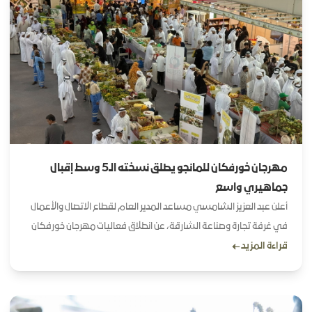
مهرجان خورفكان للمانجو يطلق نسخته الـ5 وسط إقبال
جماهيري واسع
أعلن عبد العزيز الشامسي مساعد المدير العام لقطاع الاتصال والأعمال
في غرفة تجارة وصناعة الشارقة، عن انطلاق فعاليات مهرجان خورفكان
قراءة المزيد
للمانجو بنسخته الخامسة، في مركز إكسبو خورفكان لمدة 3 أيام،
بمشاركة عدد كبير من المزارعين والجهات المتخصصة، بهدف دعم
المنتجات الزراعية المحلية والتعريف بأفضل الممارسات والحلول الحديثة
في تطوير إنتاج المانجو.