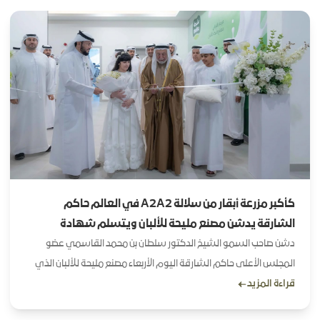
مزرعة القمح في مليحة أحد مشروعات مؤسسة الشارقة للإنتاج الزراعي
والحيواني اكتفاء التابعة لدائرة الزراعة والثروة الحيوانية في الشارقة
كأكبر مزرعة أبقار من سلالة A2A2 في العالم حاكم
الشارقة يدشن مصنع مليحة للألبان ويتسلم شهادة
موسوعة غينيس
دشن صاحب السمو الشيخ الدكتور سلطان بن محمد القاسمي عضو
المجلس الأعلى حاكم الشارقة اليوم الأربعاء مصنع مليحة للألبان الذي
قراءة المزيد
تقدر طاقته الإجمالية بنحو 600 طن وتبلغ مساحته 20 ألف متر مربع كما
تسلم سموه شهادة تسجيل مزرعة مليحة للألبان في موسوعة