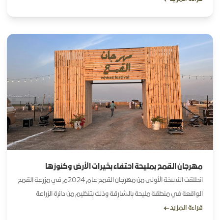
لتطبيق ذبيحتي وذلك الاثنين في مقر دائرة الزراعة والثروة الحيوانية لإتاحة
منتجات المؤسسة من اللحوم والدواجن عبر القنوات الرقمية للتطبيق بما
يعزز سهولة الوصول إلى المستهلكين ويوسع منافذ البيع
مهرجان القمح بمليحة احتفاء بخيرات الأرض وكنوزها
انطلقت النسخة الأولى من مهرجان القمح عام 2024م في مزرعة القمح
الواقعة في منطقة مليحة بالشارقة وذلك بتنظيم من دائرة الزراعة
قراءة المزيد
والثروة الحيوانية ويشكّل المهرجان منصّةً سنوية للاحتفاء بموسم حصاد