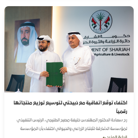
غينيس للأرقام القياسية كأكبر مزرعة أبقار من سلالة A2A2 في العالم
وذلك في منطقة مليحة وذلك في إطار دعم مشروعات الأمن الغذائي
وتعزيز إنتاج الغذاء الصحي المستدام في إمارة الشارقة
اكتفاء توقّع اتفاقية مع ذبيحتي لتوسيع توزيع منتجاتها
رقمياً
رح سعادة الدكتور المهندس خليفة مصبح الطنيجي، الرئيس التنفيذي
لمؤسسة الشارقة للإنتاج الزراعي والحيواني اكتفاء بأن المؤسسة
قراءة المزيد
وقعت اتفاقية تعاون مع شركة ذبيحتي لتجارة المواد الغذائية المالكة