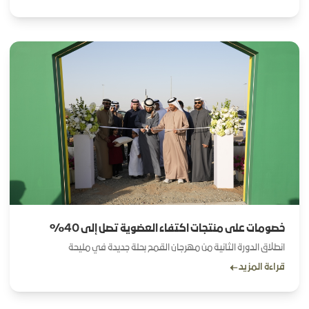
الرقمية المتكاملة التي تقدم خدمات دائرة الزراعة والثروة الحيوانية في
إمارة الشارقة لتمكين المزارعين ومربي الثروة الحيوانية وذلك في منطقة
مليحة وألقى صاحب السمو حاكم الشارقة كلمة خلال حفل الحصاد
استهلها بالآية الكريمة وترى الجبال تحسبها جامدة وهي تمر مر
السحاب صنع الله الذي أتقن كل شيء إنه خبير بما تفعلون النمل 88
مؤكدا سموه أن صنع الله تعالى هو الأكمل والأحسن ومحذرا من التلاعب
بخلق الله أو تغييره
خصومات على منتجات اكتفاء العضوية تصل إلى 40%
انطلاق الدورة الثانية من مهرجان القمح بحلة جديدة في مليحة
قراءة المزيد