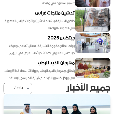
"سبع سنابل" في مليحة
تدشين منتجات غراس
حاكم الشارقة يشهد تدشين منتجات غراس العضوية
في الصوبات الزراعية
جيتكس 2025
يواصل جناح حكومة الشارقة؛ فعالياته في معرض
جيتكس العالمي 2025 حيث استعرض في اليوم
الثاني مجموعة من المشاريع والتجارب الرقمية
مهرجان الذيد للرطب
المبتكرة التي تعيد تعريف الاستدامة البيئية عبر حلول
ينطلق مهرجان الذيد للرطب بدورة التاسعة غداً الأربعاء،
ذكية تجمع بين الغذاء والصحة وجودة البيئة برؤية ترسّخ
في مركز إكسبو الذيد على أن يُفتتح رسمياً بعد غد
شعار تكامل تقني محوره الإنسان تواصلت فعاليات
جميع الأخبار
الخميس لتستمر فعالياته حتى 27 يوليو الجاري
جناح حكومة الشارقة في معرض جيتكس العالمي
بمشاركة واسعة من كبار مزارعي النخيل ومنتجي
2025 مع اليوم الثاني من انطلاقه في مركز دبي
الرطب من مختلف إمارات الدولة وعدد من الجهات
التجاري العالمي حيث استعرض الجناح مجموعة من
الحكومية والخاصة ذات العلاقة بالقطاع الزراعي
المشاريع الرقمية المبتكرة التي تعيد تعريف